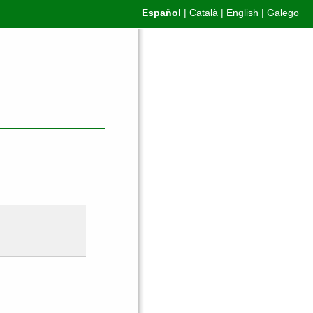
Español
|
Català
|
English
|
Galego