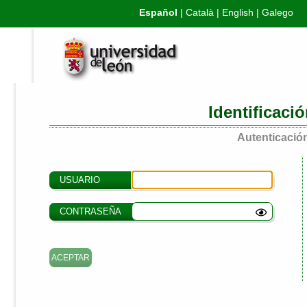
Español
|
Català
|
English
|
Galego
Identificaci
Autenticación
USUARIO
CONTRASEÑA