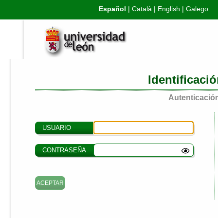
Español
|
Català
|
English
|
Galego
Identificaci
Autenticación
USUARIO
CONTRASEÑA