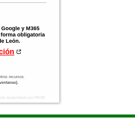
 a Google y M365
 forma obligatoria
de León.
ción
tros recursos.
ventanas).
cto desarrollado por PRiSE