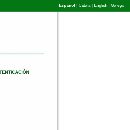
Español
|
Català
|
English
|
Galego
TENTICACIÓN