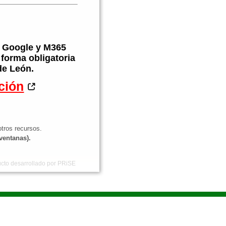
 a Google y M365
 forma obligatoria
de León.
ción
tros recursos.
ventanas).
cto desarrollado por PRiSE