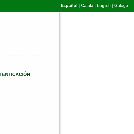
Español
|
Català
|
English
|
Galego
TENTICACIÓN