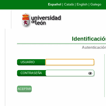
Español
|
Català
|
English
|
Galego
Identificaci
Autenticación
USUARIO
CONTRASEÑA