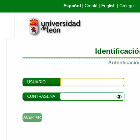
Español
|
Català
|
English
|
Galego
Identificaci
Autenticación
USUARIO
CONTRASEÑA