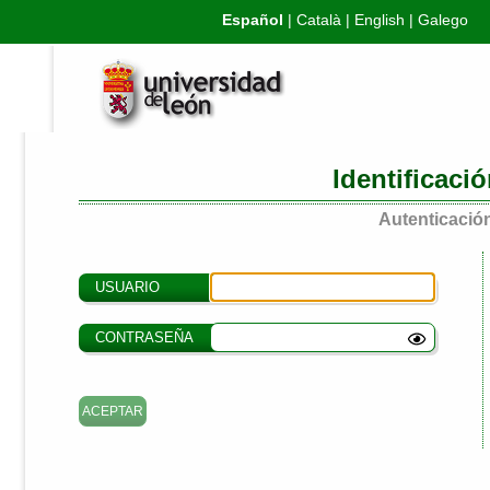
Español
|
Català
|
English
|
Galego
Identificaci
Autenticación
USUARIO
CONTRASEÑA